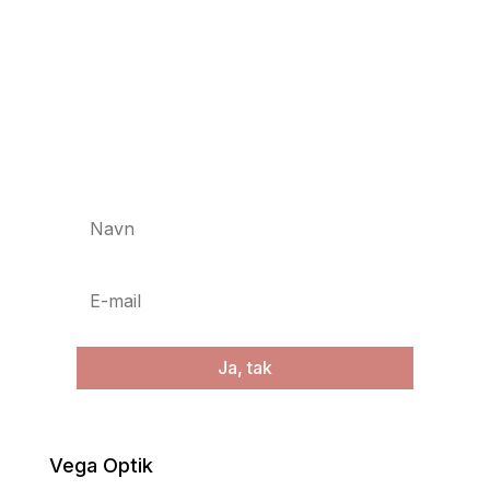
følg med i vega
universet
Newsletter
Ja, tak
Vega Optik