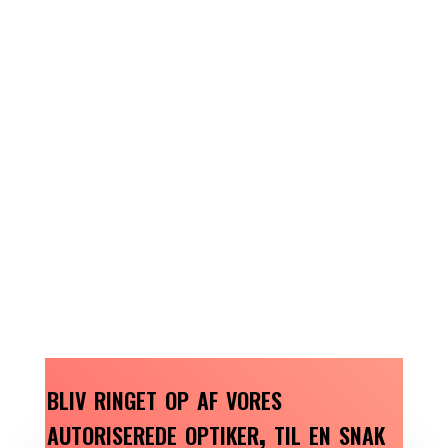
bliv ringet op af vores
autoriserede optiker, til en snak