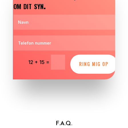
om dit syn.
=
12 + 15
RING MIG OP
F.A.Q.