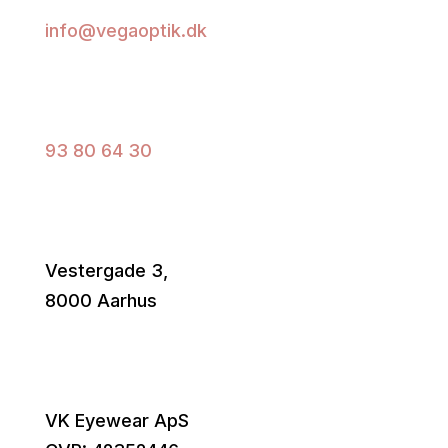
info@vegaoptik.dk
Ring til os
93 80 64 30
Find vej
Vestergade 3,
8000 Aarhus
Virksomhed
VK Eyewear ApS